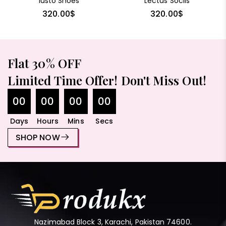
Iusto Shoes
Lectus Sociis
320.00
$
320.00
$
Flat 30% OFF
Limited Time Offer! Don't Miss Out!
00
00
00
00
Days
Hours
Mins
Secs
SHOP NOW
Nazimabad Block 3, Karachi, Pakistan 74600.