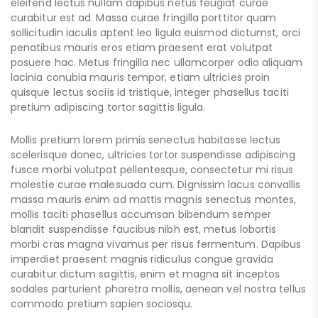
eleifend lectus nullam dapibus netus feugiat curae
curabitur est ad. Massa curae fringilla porttitor quam
sollicitudin iaculis aptent leo ligula euismod dictumst, orci
penatibus mauris eros etiam praesent erat volutpat
posuere hac. Metus fringilla nec ullamcorper odio aliquam
lacinia conubia mauris tempor, etiam ultricies proin
quisque lectus sociis id tristique, integer phasellus taciti
pretium adipiscing tortor sagittis ligula.
Mollis pretium lorem primis senectus habitasse lectus
scelerisque donec, ultricies tortor suspendisse adipiscing
fusce morbi volutpat pellentesque, consectetur mi risus
molestie curae malesuada cum. Dignissim lacus convallis
massa mauris enim ad mattis magnis senectus montes,
mollis taciti phasellus accumsan bibendum semper
blandit suspendisse faucibus nibh est, metus lobortis
morbi cras magna vivamus per risus fermentum. Dapibus
imperdiet praesent magnis ridiculus congue gravida
curabitur dictum sagittis, enim et magna sit inceptos
sodales parturient pharetra mollis, aenean vel nostra tellus
commodo pretium sapien sociosqu.