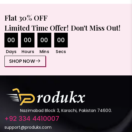
Flat 30% OFF
Limited Time Offer! Don't Miss Out!
00
00
00
00
Days
Hours
Mins
Secs
SHOP NOW
Nazimabad Block 3, Karachi, Pakistan 74600.
+92 334 4410007
support@produkx.com