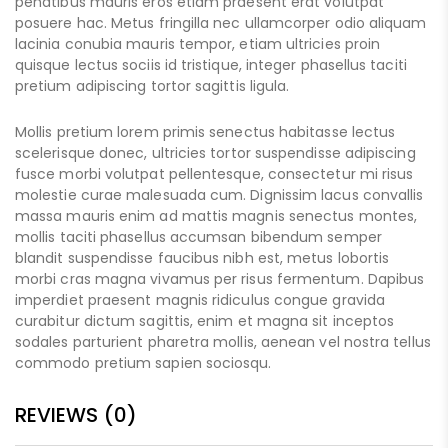
penatibus mauris eros etiam praesent erat volutpat
posuere hac. Metus fringilla nec ullamcorper odio aliquam
lacinia conubia mauris tempor, etiam ultricies proin
quisque lectus sociis id tristique, integer phasellus taciti
pretium adipiscing tortor sagittis ligula.
Mollis pretium lorem primis senectus habitasse lectus
scelerisque donec, ultricies tortor suspendisse adipiscing
fusce morbi volutpat pellentesque, consectetur mi risus
molestie curae malesuada cum. Dignissim lacus convallis
massa mauris enim ad mattis magnis senectus montes,
mollis taciti phasellus accumsan bibendum semper
blandit suspendisse faucibus nibh est, metus lobortis
morbi cras magna vivamus per risus fermentum. Dapibus
imperdiet praesent magnis ridiculus congue gravida
curabitur dictum sagittis, enim et magna sit inceptos
sodales parturient pharetra mollis, aenean vel nostra tellus
commodo pretium sapien sociosqu.
REVIEWS (0)