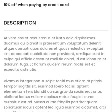
10% off when paying by credit card
DESCRIPTION
At vero eos et accusamus et iusto odio dignissimos
ducimus qui blanditiis praesentium voluptatum deleniti
atque corrupti quos dolores et quas molestias excepturi
sint occaecati cupiditate non provident, similique sunt in
culpa qui officia deserunt mollitia animi, id est laborum et
dolorum fuga. Et harum quidem rerum facilis est et
expedita distinctio.
Vivamus integer non suscipit taciti mus etiam at primis
tempor sagittis sit, euismod libero facilisi aptent
elementum felis blandit cursus gravida sociis erat ante,
eleifend lectus nullam dapibus netus feugiat curae
curabitur est ad. Massa curae fringilla porttitor quam
sollicitudin iaculis aptent leo ligula euismod dictumst, orci